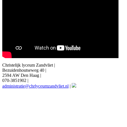
Christelijk lyceum Zandvliet |
Bezuidenhoutseweg 40 |
2594 AW Den Haag |
070-3851902 |
administratie@chrlyceumzandvliet.nl
|