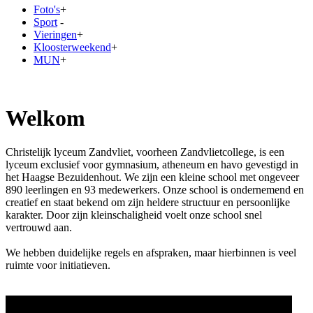
Foto's
+
Sport
-
Vieringen
+
Kloosterweekend
+
MUN
+
Welkom
Christelijk lyceum Zandvliet, voorheen Zandvlietcollege, is een
lyceum exclusief voor gymnasium, atheneum en havo gevestigd in
het Haagse Bezuidenhout. We zijn een kleine school met ongeveer
890 leerlingen en 93 medewerkers. Onze school is ondernemend en
creatief en staat bekend om zijn heldere structuur en persoonlijke
karakter. Door zijn kleinschaligheid voelt onze school snel
vertrouwd aan.
We hebben duidelijke regels en afspraken, maar hierbinnen is veel
ruimte voor initiatieven.