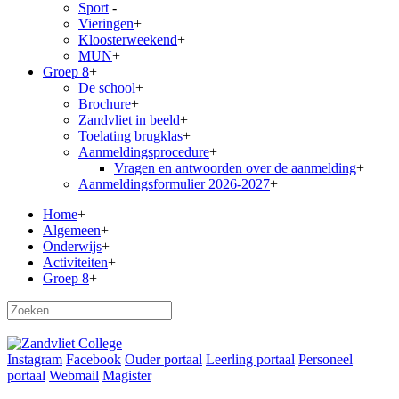
Sport
-
Vieringen
+
Kloosterweekend
+
MUN
+
Groep 8
+
De school
+
Brochure
+
Zandvliet in beeld
+
Toelating brugklas
+
Aanmeldingsprocedure
+
Vragen en antwoorden over de aanmelding
+
Aanmeldingsformulier 2026-2027
+
Home
+
Algemeen
+
Onderwijs
+
Activiteiten
+
Groep 8
+
Instagram
Facebook
Ouder portaal
Leerling portaal
Personeel
portaal
Webmail
Magister