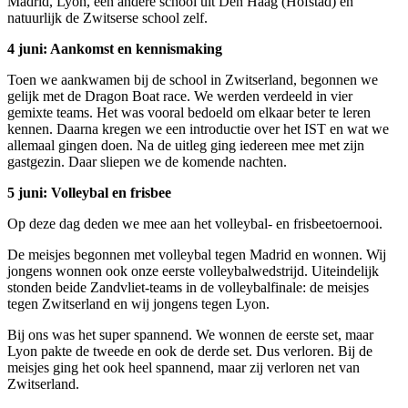
Madrid, Lyon, een andere school uit Den Haag (Hofstad) en
natuurlijk de Zwitserse school zelf.
4 juni: Aankomst en kennismaking
Toen we aankwamen bij de school in Zwitserland, begonnen we
gelijk met de Dragon Boat race. We werden verdeeld in vier
gemixte teams. Het was vooral bedoeld om elkaar beter te leren
kennen. Daarna kregen we een introductie over het IST en wat we
allemaal gingen doen. Na de uitleg ging iedereen mee met zijn
gastgezin. Daar sliepen we de komende nachten.
5 juni: Volleybal en frisbee
Op deze dag deden we mee aan het volleybal- en frisbeetoernooi.
De meisjes begonnen met volleybal tegen Madrid en wonnen. Wij
jongens wonnen ook onze eerste volleybalwedstrijd. Uiteindelijk
stonden beide Zandvliet-teams in de volleybalfinale: de meisjes
tegen Zwitserland en wij jongens tegen Lyon.
Bij ons was het super spannend. We wonnen de eerste set, maar
Lyon pakte de tweede en ook de derde set. Dus verloren. Bij de
meisjes ging het ook heel spannend, maar zij verloren net van
Zwitserland.