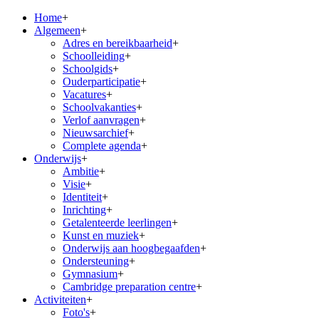
Home
+
Algemeen
+
Adres en bereikbaarheid
+
Schoolleiding
+
Schoolgids
+
Ouderparticipatie
+
Vacatures
+
Schoolvakanties
+
Verlof aanvragen
+
Nieuwsarchief
+
Complete agenda
+
Onderwijs
+
Ambitie
+
Visie
+
Identiteit
+
Inrichting
+
Getalenteerde leerlingen
+
Kunst en muziek
+
Onderwijs aan hoogbegaafden
+
Ondersteuning
+
Gymnasium
+
Cambridge preparation centre
+
Activiteiten
+
Foto's
+