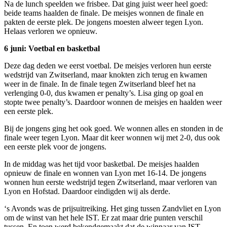
Na de lunch speelden we frisbee. Dat ging juist weer heel goed:
beide teams haalden de finale. De meisjes wonnen de finale en
pakten de eerste plek. De jongens moesten alweer tegen Lyon.
Helaas verloren we opnieuw.
6 juni: Voetbal en basketbal
Deze dag deden we eerst voetbal. De meisjes verloren hun eerste
wedstrijd van Zwitserland, maar knokten zich terug en kwamen
weer in de finale. In de finale tegen Zwitserland bleef het na
verlenging 0-0, dus kwamen er penalty’s. Lisa ging op goal en
stopte twee penalty’s. Daardoor wonnen de meisjes en haalden weer
een eerste plek.
Bij de jongens ging het ook goed. We wonnen alles en stonden in de
finale weer tegen Lyon. Maar dit keer wonnen wij met 2-0, dus ook
een eerste plek voor de jongens.
In de middag was het tijd voor basketbal. De meisjes haalden
opnieuw de finale en wonnen van Lyon met 16-14. De jongens
wonnen hun eerste wedstrijd tegen Zwitserland, maar verloren van
Lyon en Hofstad. Daardoor eindigden wij als derde.
‘s Avonds was de prijsuitreiking. Het ging tussen Zandvliet en Lyon
om de winst van het hele IST. Er zat maar drie punten verschil
tussen. En toen werd bekendgemaakt dat de winnaar van IST