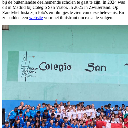
bij de buitenlandse deelnemende scholen te gast te zijn. In 2024 was
dit in Madrid bij Colegio San Viator. In 2025 in Zwiiserland. Op
Zandvliet Insta zijn foto's en filmpjes te zien van deze belevenis. En
ze hadden een
website
voor het thuisfront om e.e.a. te volgen.