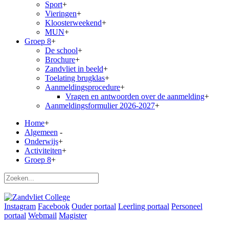
Sport
+
Vieringen
+
Kloosterweekend
+
MUN
+
Groep 8
+
De school
+
Brochure
+
Zandvliet in beeld
+
Toelating brugklas
+
Aanmeldingsprocedure
+
Vragen en antwoorden over de aanmelding
+
Aanmeldingsformulier 2026-2027
+
Home
+
Algemeen
-
Onderwijs
+
Activiteiten
+
Groep 8
+
Instagram
Facebook
Ouder portaal
Leerling portaal
Personeel
portaal
Webmail
Magister