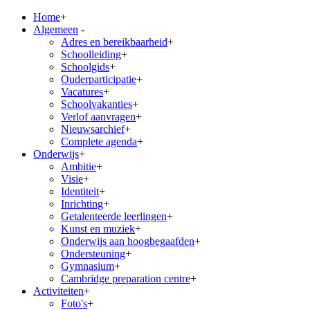
Home
+
Algemeen
-
Adres en bereikbaarheid
+
Schoolleiding
+
Schoolgids
+
Ouderparticipatie
+
Vacatures
+
Schoolvakanties
+
Verlof aanvragen
+
Nieuwsarchief
+
Complete agenda
+
Onderwijs
+
Ambitie
+
Visie
+
Identiteit
+
Inrichting
+
Getalenteerde leerlingen
+
Kunst en muziek
+
Onderwijs aan hoogbegaafden
+
Ondersteuning
+
Gymnasium
+
Cambridge preparation centre
+
Activiteiten
+
Foto's
+