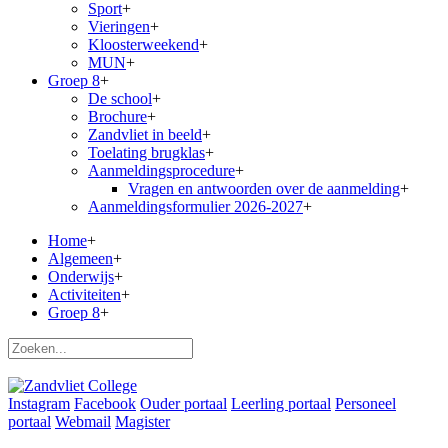
Sport
+
Vieringen
+
Kloosterweekend
+
MUN
+
Groep 8
+
De school
+
Brochure
+
Zandvliet in beeld
+
Toelating brugklas
+
Aanmeldingsprocedure
+
Vragen en antwoorden over de aanmelding
+
Aanmeldingsformulier 2026-2027
+
Home
+
Algemeen
+
Onderwijs
+
Activiteiten
+
Groep 8
+
Instagram
Facebook
Ouder portaal
Leerling portaal
Personeel
portaal
Webmail
Magister