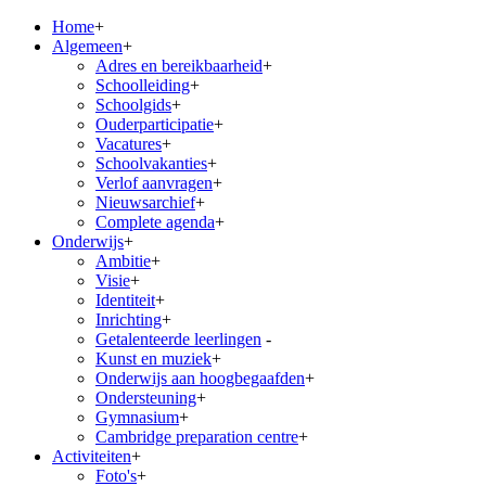
Home
+
Algemeen
+
Adres en bereikbaarheid
+
Schoolleiding
+
Schoolgids
+
Ouderparticipatie
+
Vacatures
+
Schoolvakanties
+
Verlof aanvragen
+
Nieuwsarchief
+
Complete agenda
+
Onderwijs
+
Ambitie
+
Visie
+
Identiteit
+
Inrichting
+
Getalenteerde leerlingen
-
Kunst en muziek
+
Onderwijs aan hoogbegaafden
+
Ondersteuning
+
Gymnasium
+
Cambridge preparation centre
+
Activiteiten
+
Foto's
+