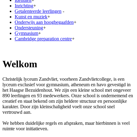
Identiteit
+
Inrichting
+
Getalenteerde leerlingen
-
Kunst en muziek
+
Onderwijs aan hoogbegaafden
+
Ondersteuning
+
Gymnasium
+
Cambridge preparation centre
+
Welkom
Christelijk lyceum Zandvliet, voorheen Zandvlietcollege, is een
lyceum exclusief voor gymnasium, atheneum en havo gevestigd in
het Haagse Bezuidenhout. We zijn een kleine school met ongeveer
890 leerlingen en 93 medewerkers. Onze school is ondernemend en
creatief en staat bekend om zijn heldere structuur en persoonlijke
karakter. Door zijn kleinschaligheid voelt onze school snel
vertrouwd aan.
We hebben duidelijke regels en afspraken, maar hierbinnen is veel
ruimte voor initiatieven.