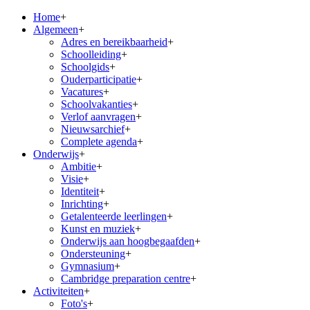
Home
+
Algemeen
+
Adres en bereikbaarheid
+
Schoolleiding
+
Schoolgids
+
Ouderparticipatie
+
Vacatures
+
Schoolvakanties
+
Verlof aanvragen
+
Nieuwsarchief
+
Complete agenda
+
Onderwijs
+
Ambitie
+
Visie
+
Identiteit
+
Inrichting
+
Getalenteerde leerlingen
+
Kunst en muziek
+
Onderwijs aan hoogbegaafden
+
Ondersteuning
+
Gymnasium
+
Cambridge preparation centre
+
Activiteiten
+
Foto's
+