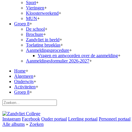
Sport
+
Vieringen
+
Kloosterweekend
+
MUN
+
Groep 8
+
De school
+
Brochure
+
Zandvliet in beeld
+
Toelating brugklas
+
Aanmeldingsprocedure
+
Vragen en antwoorden over de aanmelding
+
Aanmeldingsformulier 2026-2027
+
Home
+
Algemeen
+
Onderwijs
+
Activiteiten
+
Groep 8
+
Instagram
Facebook
Ouder portaal
Leerling portaal
Personeel portaal
Alle albums
»
Zoeken