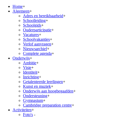
Home
+
Algemeen
+
Adres en bereikbaarheid
+
Schoolleiding
+
Schoolgids
+
Ouderparticipatie
+
Vacatures
+
Schoolvakanties
+
Verlof aanvragen
+
Nieuwsarchief
+
Complete agenda
+
Onderwijs
+
Ambitie
+
Visie
+
Identiteit
+
Inrichting
+
Getalenteerde leerlingen
+
Kunst en muziek
+
Onderwijs aan hoogbegaafden
+
Ondersteuning
+
Gymnasium
+
Cambridge preparation centre
+
Activiteiten
+
Foto's
-